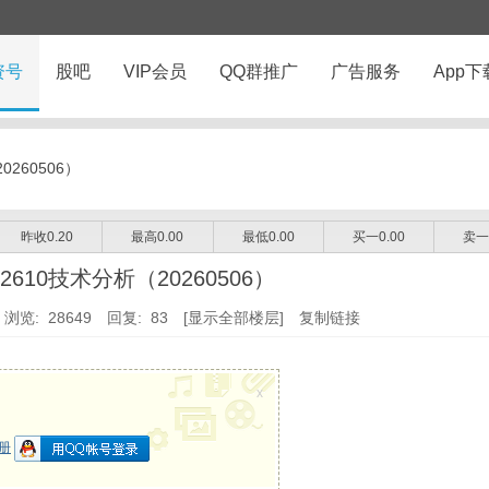
资号
股吧
VIP会员
QQ群推广
广告服务
App下
260506）
昨收0.20
最高0.00
最低0.00
买一0.00
卖一
610技术分析（20260506）
浏览: 28649
回复: 83
[显示全部楼层]
复制链接
x
册