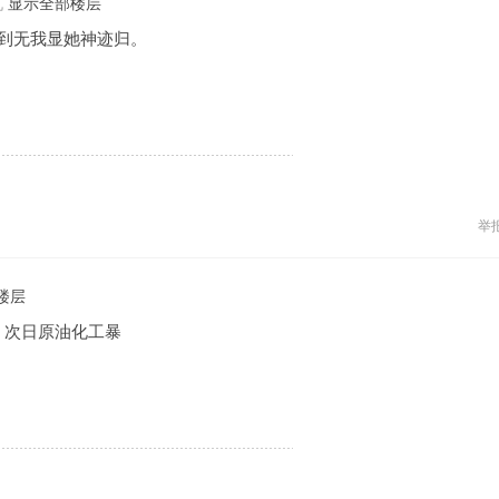
机
显示全部楼层
爱到无我显她神迹归。
举
楼层
，次日原油化工暴