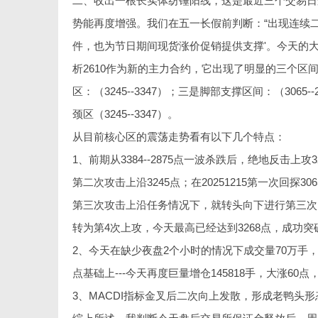
二、收出一根长实体纺锤阳线，这是最近三个交易日
势能再度增强。我们在五一长假前判断：“出现连续
件，也为节日期间现货涨价促销提供支撑'。今天的
析2610作为新的主力合约，它出现了明显的三个区间横
区：（3245--3347）；三是脚部支撑区间：（306
颈区（3245--3347）。
从目前核心区的震荡走势看有以下几个特点：
1、前期从3384--2875点一波杀跌后，绝地反击上
第二次攻击上沿3245点；在20251215第一次回探3
第三次攻击上沿任务情况下，就转头向下进行第三次回
转为第4次上攻，今天最高已经达到3268点，成功突破
2、今天在缺少夜盘2个小时的情况下成交量70万手，较节前
点基础上---今天再度巨量增仓145818手，大涨60
3、MACDI指标金叉后二次向上发散，形成老鸭头形态