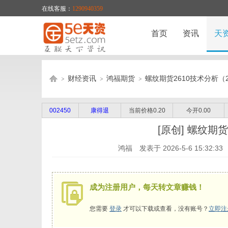
在线客服：
1290940359
首页
资讯
天
财经资讯
鸿福期货
螺纹期货2610技术分析（20
002450
康得退
当前价格0.20
今开0.00
5
›
›
›
[原创]
螺纹期货2
鸿福
发表于
2026-5-6 15:32:33
成为注册用户，每天转文章赚钱！
您需要
登录
才可以下载或查看，没有账号？
立即注
E