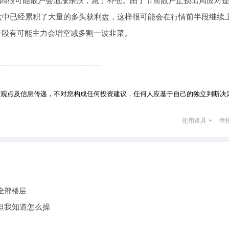
四很可能散户会追涨杀跌，急于补仓。由于节前散户止损出局应对
，盘中已经累积了大量的多头获利盘，这样很可能会在行情前半段继续
，后半段有可能主力会增空减多割一波韭菜。
者观点及信息传递，不对您构成任何投资建议，任何人应基于自己的独立判断决
使用道具
举
全部楼层
但我知道怎么操