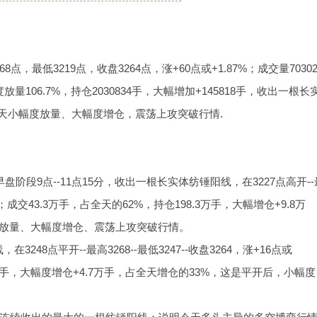
8点，最低3219点，收盘3264点，涨+60点或+1.87%；成交量70302
放量106.7%，持仓2030834手，大幅增加+145818手，收出一根长
下影线8点，全天小幅度放量、大幅度增仓，震荡上攻突破行情
段;
段9点--11点15分，收出一根长实体纺锤阳线，在3227点高开--
38%；成交43.3万手，占全天的62%，持仓198.3万手，大幅增仓+9.8万
度放量、大幅度增仓、震荡上攻突破行情。
3248点平开--最高3268--最低3247--收盘3264，涨+16点或
3万手，大幅度增仓+4.7万手，占全天增仓的33%，这是平开后，小幅度