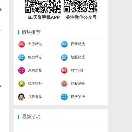
情
条
5E天资手机APP 关注微信公众号
颈
版块推荐
瓶
个股精选
行业精选
概念精选
地区精选
鸿福期货
股市分析
技术指标
炒股经验
头
月亮看盘
抓妖罗神
最新活动