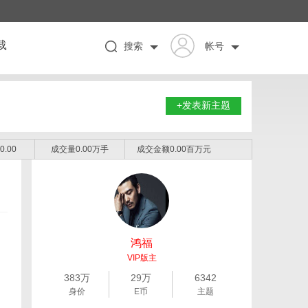
载
搜索
帐号
+发表新主题
0.00
成交量0.00万手
成交金额0.00百万元
鸿福
VIP版主
383万
29万
6342
身价
E币
主题