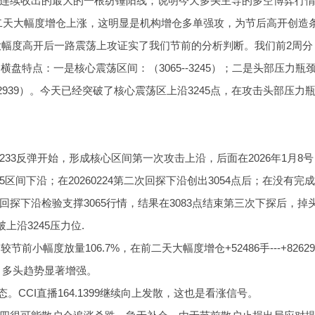
连续收出的最大的一根纺锤阳线；说明今天多头主导的多空博弈行
二天大幅度增仓上涨，这明显是机构增仓多单强攻，为节后高开创造
大幅度高开后一路震荡上攻证实了我们节前的分析判断。我们前2周分
盘特点：一是核心震荡区间：（3065--3245）；二是头部压力瓶
5--2939）。今天已经突破了核心震荡区上沿3245点，在攻击头部压力
攻3233反弹开始，形成核心区间第一次攻击上沿，后面在2026年1月8号
065区间下沿；在20260224第二次回探下沿创出3054点后；在没有完成
探下沿检验支撑3065行情，结果在3083点结束第三次下探后，掉
上沿3245压力位.
小幅度放量106.7%，在前二天大幅度增仓+52486手---+82629
点，多头趋势显著增强。
。CCI直播164.1399继续向上发散，这也是看涨信号。