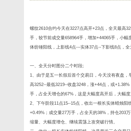
螺纹2610合约今天在3227点高开+23点，全天最高326
手，较节前成交量658964手，增加+44065手，小幅度
体纺锤阳线，上影线4点---实体37点--
天
一、全天分时图分二个时
1、由于是五一长假后首个交易日，今天没有夜盘，早盘阶
高3252--最低3219--收盘3248，涨+44点，或+1.
手，占全天增仓的67%，这是大幅度高开后，大幅
2、下午阶段11点15--15点，收出一根长实体蜡烛阳线，在
+0.49%；成交量27万手，占全天的38%，持仓20
资
缩量、大幅度增仓、继续震荡上攻突破行情。