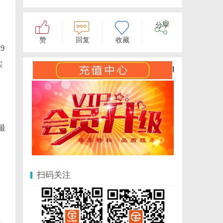
分享
赞
回复
收藏
9
实
I
.
最
扫码关注