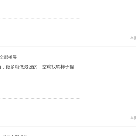
举
全部楼层
面，做多就做最强的，空就找软柿子捏
举