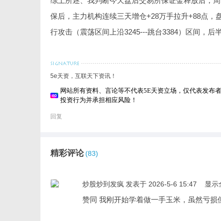
综上所述、我判断今天盘后交易所保证金释放后，周
保后，主力机构连续三天增仓+28万手拉升+88点
行攻击（震荡区间上沿3245---跳台3384）区间
5e天资，互联天下资讯！
网站所有资料、言论等不代表5E天资立场，仅代表发布
投资行为并承担相应风险！
回复
精彩评论
(83)
炒股炒到发疯
发表于 2026-5-6 15:47
显示
赞同 我刚开始学着做一手玉米，虽然亏损