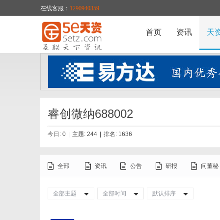
在线客服：
1290940359
首页
资讯
天
睿创微纳688002
今日: 0
|
主题: 244
|
排名:
1636
全部
资讯
公告
研报
问董秘
全部主题
全部时间
默认排序