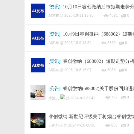
资讯
10月10日睿创微纳后市短期走势
[
]
AI发布
@
2025-10-11 19:30
4081
0
资讯
10月9日睿创微纳（688002）短
[
]
AI发布
@
2025-10-9 18:54
3382
0
资讯
睿创微纳（688002）短期走势分
[
]
AI发布
@
2025-10-6 16:07
6066
0
公告
睿创微纳(688002)关于股份回购
[
]
732
0
小渔儿
@
2024-8-3 21:43
睿创微纳:新世纪评级关于将烟台睿创微
万家灯火
@
2024-4-16 00:00
858
0