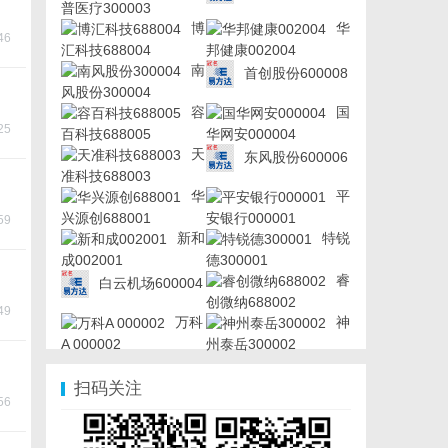
普医疗300003
博
华
46
汇科技688004
邦健康002004
南
首创股份600008
风股份300004
容
国
25
百科技688005
华网安000004
天
东风股份600006
准科技688003
华
平
兴源创688001
安银行000001
59
新和
特锐
成002001
德300001
睿
白云机场600004
创微纳688002
49
万科
神
A 000002
州泰岳300002
扫码关注
56