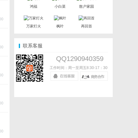
鸿福
小白菜
散户家园
00
万家灯火
枫叶
再回首
联系客服
00
QQ1290940359
工作时间：周一至周五8:30-17：30
00
00
00