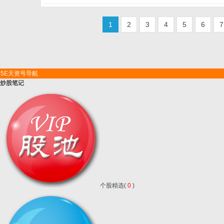
1
2
3
4
5
6
7
5E天资号导航
炒股笔记
个股精选(
0
)