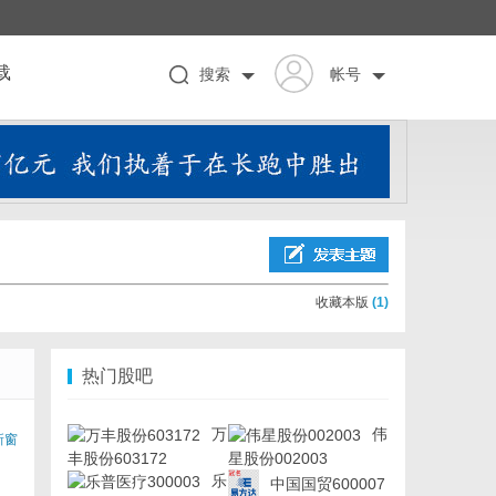
载
搜索
帐号
收藏本版
(
1
)
热门股吧
万
伟
新窗
丰股份603172
星股份002003
乐
中国国贸600007